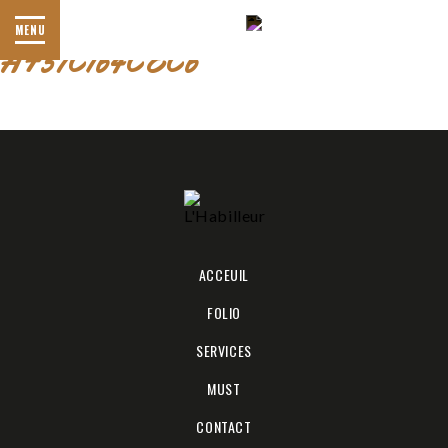
BE9213C1-904C-4249-8D53-
MENU
AF57C164CEC6
ACCEUIL
FOLIO
SERVICES
MUST
CONTACT