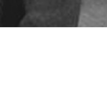
ARTICLES RÉCENTS
Les Scandinaves
Le Jumpsuit version 2021
Le ton sur ton a toujours la
cote
6 Styles de lunettes