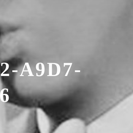
2-A9D7-
6